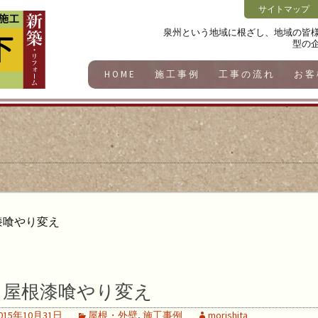
サイトマップ
泉州という地域に根ざし、地域の皆
型の
HOME
施工事例
工事の流れ
お客
漆喰やり変え
屋根漆喰やり変え
015年10月31日
屋根・外壁
,
施工事例
morishita