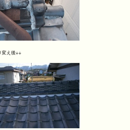
り変え後↓↓