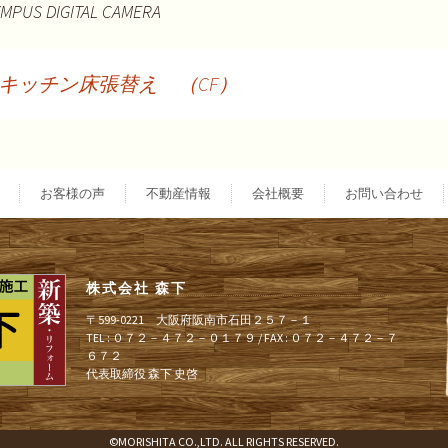
MPUS DIGITAL CAMERA
キッチン床張替え （CF）
投
稿
お客様の声
不動産情報
会社概要
お問い合わせ
ナ
株式会社 森下
ビ
〒599-0221 大阪府阪南市石田２５７－１
TEL : ０７２－４７２－０１７９ / FAX : ０７２－４７２－７
６７２
ゲ
代表取締役 森下 史啓
ー
©MORISHITA CO.,LTD. ALL RIGHTS RESERVED.