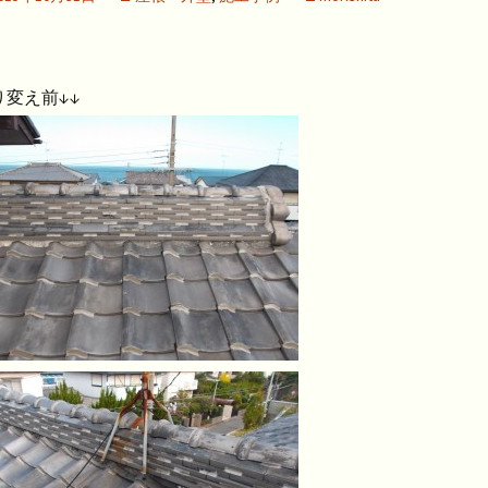
り変え前↓↓