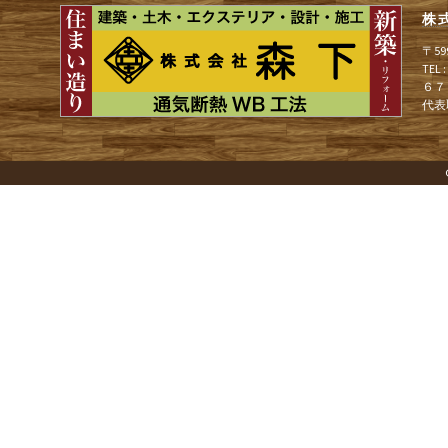
株
ゲ
〒5
TEL
６７
ー
代表
シ
ョ
ン