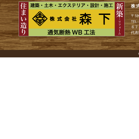
株
ゲ
〒5
TEL
６７
ー
代表
シ
ョ
ン