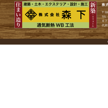
ョ
株
〒5
ン
TEL
６７
代表