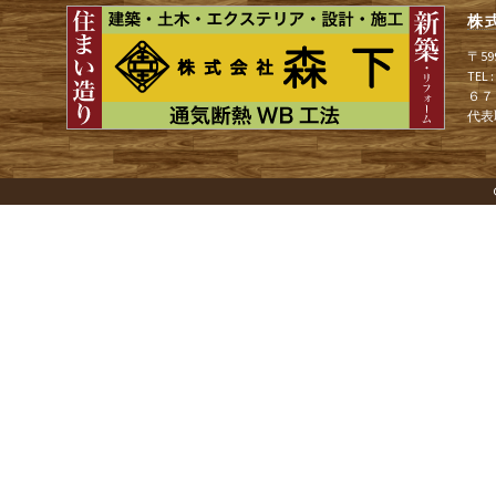
ョ
株
〒5
TEL
ン
６７
代表