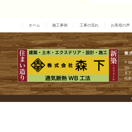
投
稿
ホーム
施工事例
工事の流れ
お客様の声
ナ
株
ビ
〒5
TEL
６７
ゲ
代表
ー
シ