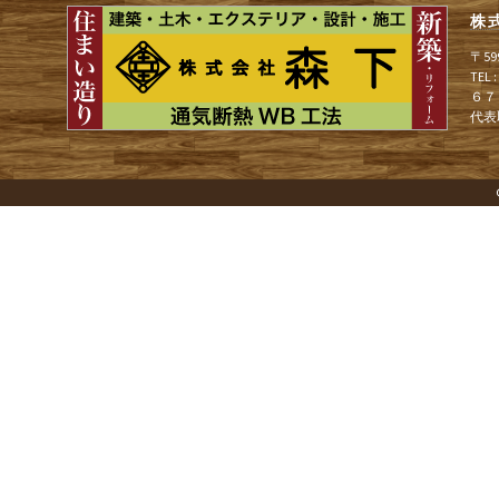
ョ
株
〒5
ン
TEL
６７
代表