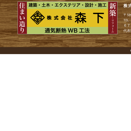
ー
株
〒5
TEL
シ
６７
代表
ョ
ン