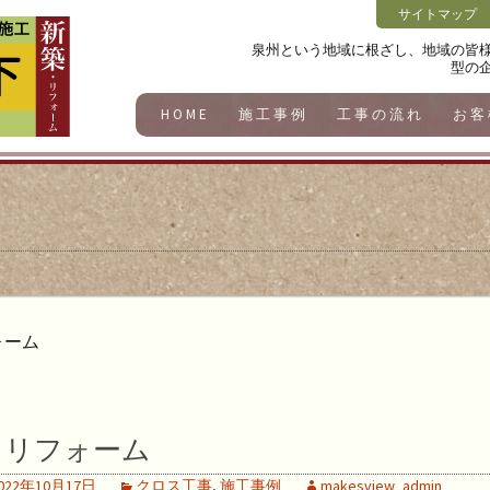
サイトマップ
泉州という地域に根ざし、地域の皆
型の
HOME
施工事例
工事の流れ
お客
ォーム
リフォーム
022年10月17日
クロス工事
,
施工事例
makesview_admin