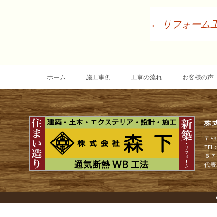
←
リフォーム
投
稿
ホーム
施工事例
工事の流れ
お客様の声
ナ
株
ビ
〒5
TEL
６７
ゲ
代表
ー