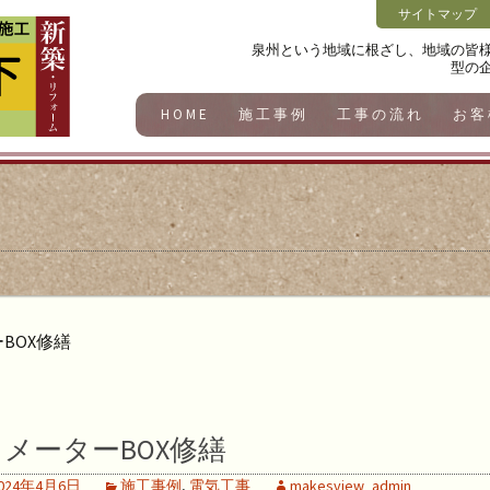
サイトマップ
泉州という地域に根ざし、地域の皆
型の
HOME
施工事例
工事の流れ
お客
BOX修繕
メーターBOX修繕
024年4月6日
施工事例
,
電気工事
makesview_admin