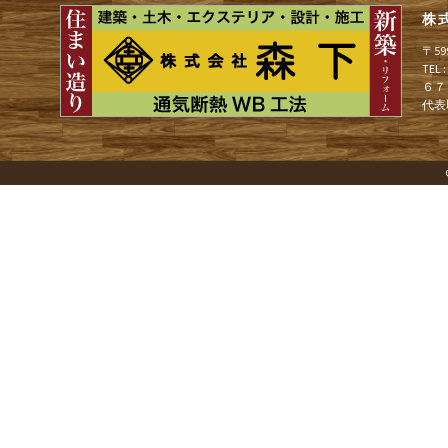
ビ
株
ゲ
〒5
TEL
６７
代表
ー
シ
ョ
ン