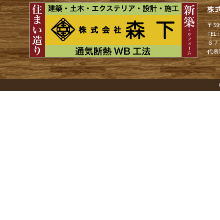
株
ゲ
〒5
TEL
６７
ー
代表
シ
ョ
ン