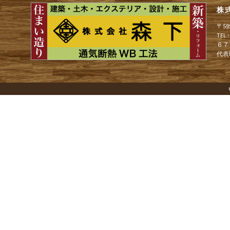
株
ゲ
〒5
TEL
６７
ー
代表
シ
ョ
ン