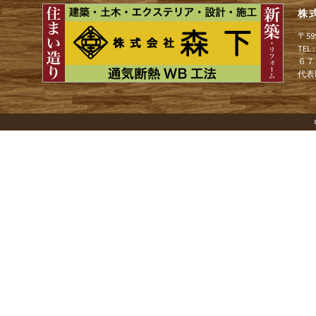
ョ
株
〒5
ン
TEL
６７
代表