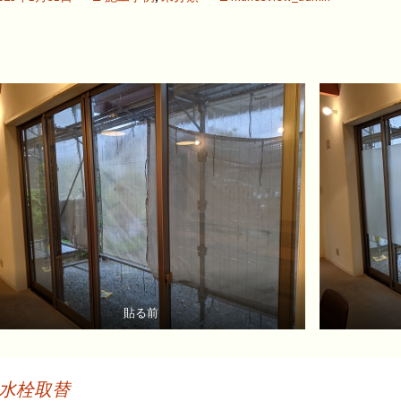
貼る前
水栓取替