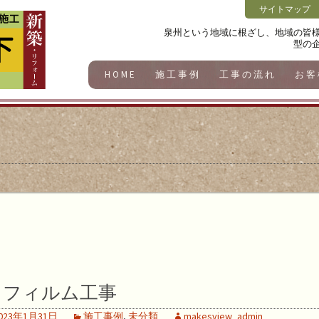
サイトマップ
泉州という地域に根ざし、地域の皆
型の
HOME
施工事例
工事の流れ
お客
フィルム工事
023年1月31日
施工事例
,
未分類
makesview_admin