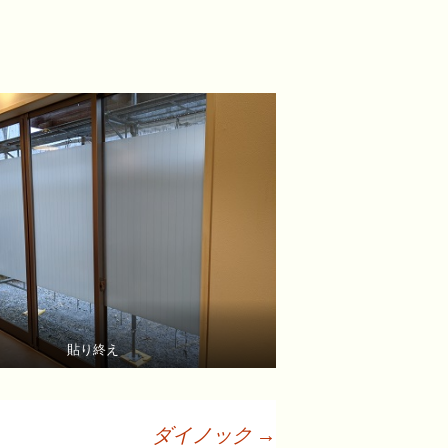
貼り終え
ダイノック
→