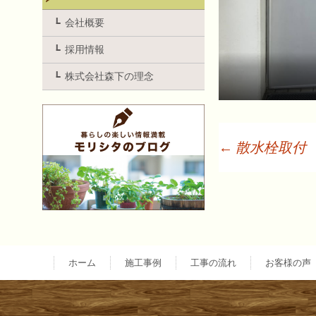
会社概要
採用情報
株式会社森下の理念
←
散水栓取付
投
稿
ナ
ホーム
施工事例
工事の流れ
お客様の声
ビ