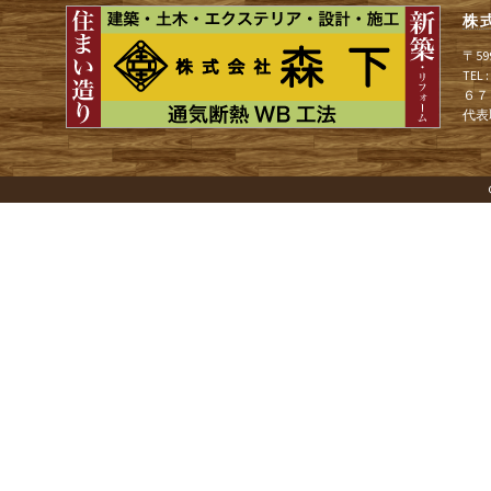
株
ゲ
〒5
TEL
６７
ー
代表
シ
ョ
ン