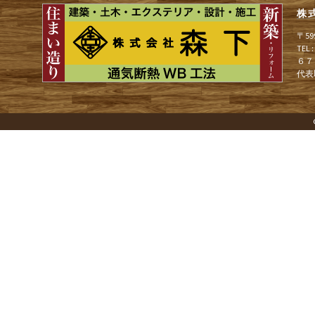
ョ
株
〒5
ン
TEL
６７
代表