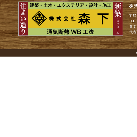
株
ゲ
〒5
TEL
６７
ー
代表
シ
ョ
ン