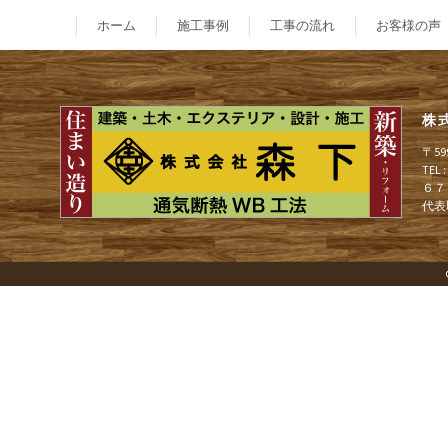
稿
ホーム
施工事例
工事の流れ
お客様の声
ナ
株
ビ
〒5
TEL
６７
ゲ
代表
ー
シ
ョ