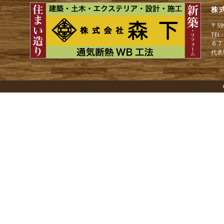
株
ゲ
〒5
TEL
６７
ー
代表
シ
ョ
ン