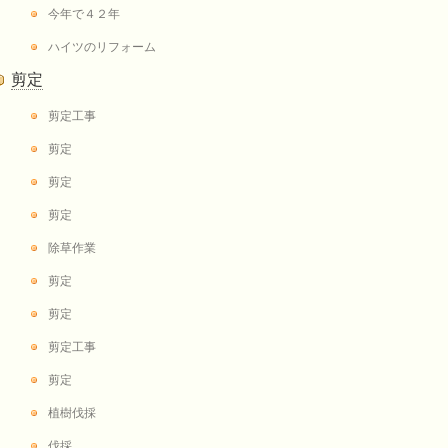
今年で４２年
ハイツのリフォーム
剪定
剪定工事
剪定
剪定
剪定
除草作業
剪定
剪定
剪定工事
剪定
植樹伐採
伐採