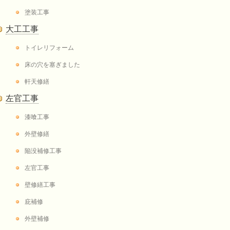
塗装工事
大工工事
トイレリフォーム
床の穴を塞ぎました
軒天修繕
左官工事
漆喰工事
外壁修繕
陥没補修工事
左官工事
壁修繕工事
庇補修
外壁補修