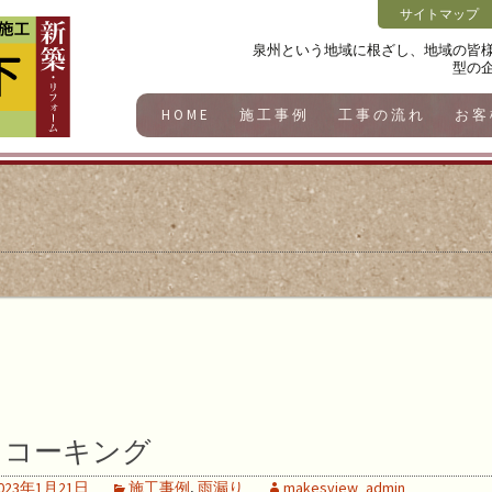
サイトマップ
泉州という地域に根ざし、地域の皆
型の
HOME
施工事例
工事の流れ
お客
コーキング
023年1月21日
施工事例
,
雨漏り
makesview_admin