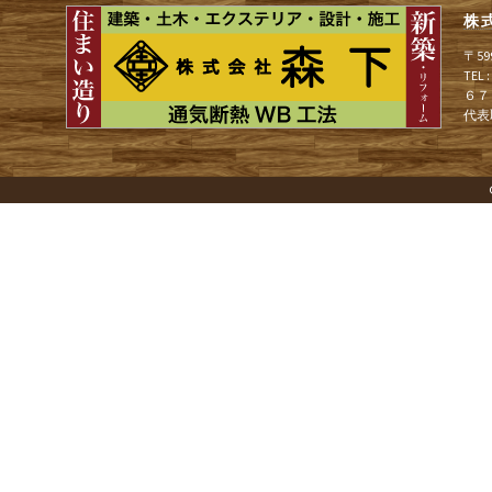
株
ゲ
〒5
TEL
６７
ー
代表
シ
ョ
ン