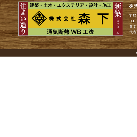
ョ
株
〒5
TEL
ン
６７
代表