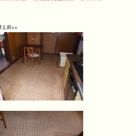
替え前↓↓