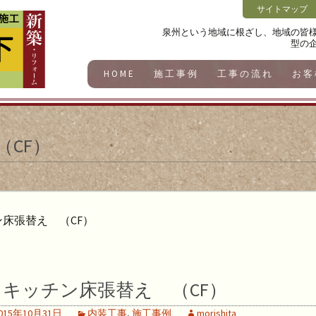
サイトマップ
泉州という地域に根ざし、地域の皆
型の
HOME
施工事例
工事の流れ
お客
CF）
床張替え （CF）
キッチン床張替え （CF）
015年10月31日
内装工事
,
施工事例
morishita