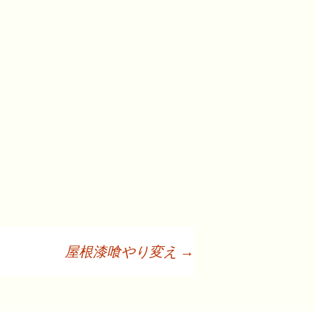
屋根漆喰やり変え
→