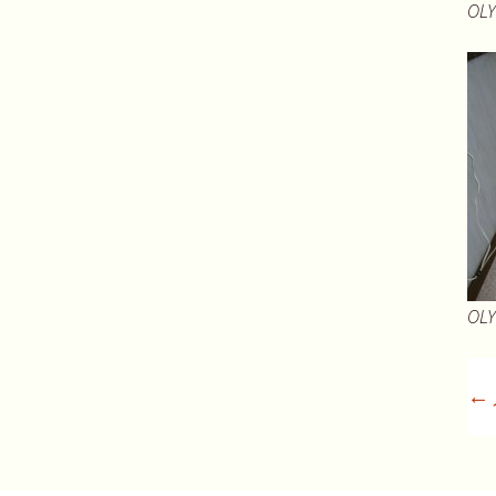
OLY
OLY
←