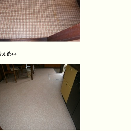
替え後↓↓