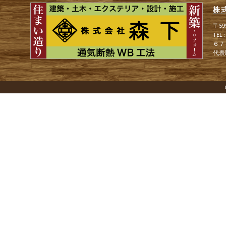
株
ゲ
〒5
TEL
６７
ー
代表
シ
ョ
ン