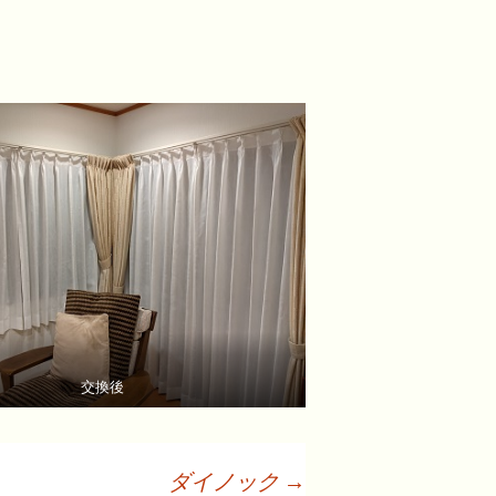
交換後
ダイノック
→