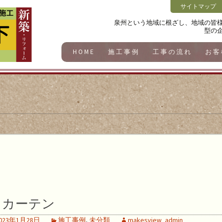
サイトマップ
泉州という地域に根ざし、地域の皆
型の
HOME
施工事例
工事の流れ
お客
カーテン
023年1月28日
施工事例
,
未分類
makesview_admin