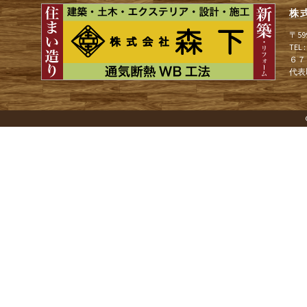
ョ
株
〒5
ン
TEL
６７
代表