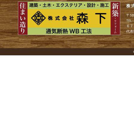
ョ
株
〒5
ン
TEL
６７
代表