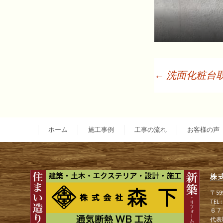
←
洗面化粧台
投
稿
ホーム
施工事例
工事の流れ
お客様の声
ナ
株
ビ
〒5
TEL
６７
代表