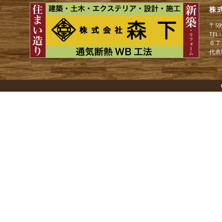
株
ゲ
〒5
TEL
６７
ー
代表
シ
ョ
ン